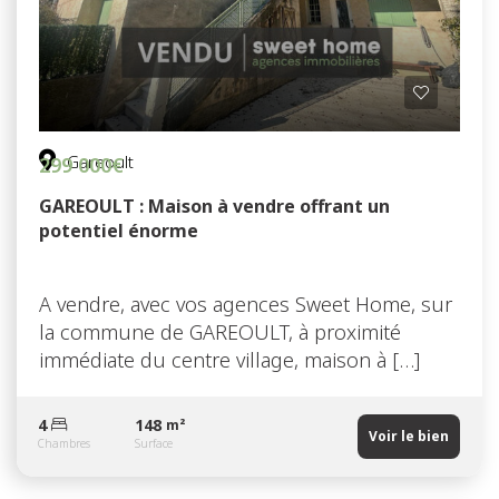
Gareoult
299 000€
GAREOULT : Maison à vendre offrant un
potentiel énorme
A vendre, avec vos agences Sweet Home, sur
la commune de GAREOULT, à proximité
immédiate du centre village, maison à […]
4
148
m²
Voir le bien
Chambres
Surface