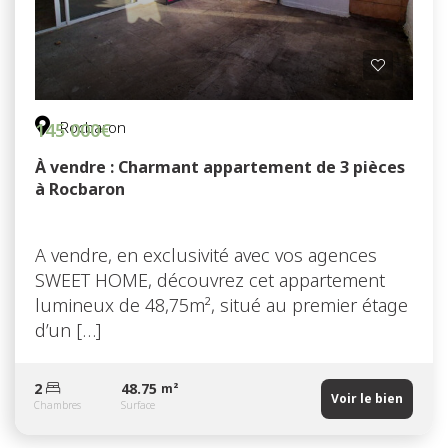
Rocbaron
145 000€
À vendre : Charmant appartement de 3 pièces
à Rocbaron
A vendre, en exclusivité avec vos agences
SWEET HOME, découvrez cet appartement
lumineux de 48,75m², situé au premier étage
d’un […]
2
48.75
m²
Voir le bien
Chambres
Surface