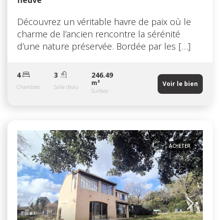
fleuve
Découvrez un véritable havre de paix où le
charme de l’ancien rencontre la sérénité
d’une nature préservée. Bordée par les […]
4
3
246.49
m²
Voir le bien
Chambres
Salle d'eau
Surface
ACHETER