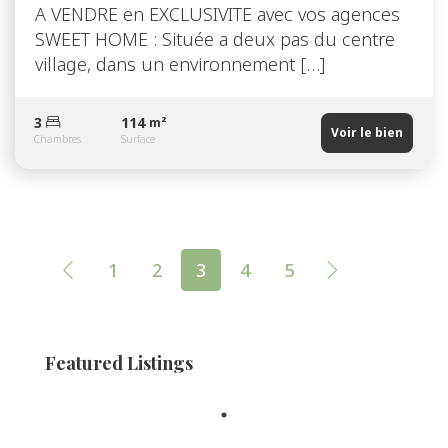
A VENDRE en EXCLUSIVITE avec vos agences
SWEET HOME : Située a deux pas du centre
village, dans un environnement […]
3
114
m²
Voir le bien
Chambres
Surface
1
2
3
4
5
Featured Listings