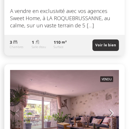
A vendre en exclusivité avec vos agences
Sweet Home, à LA ROQUEBRUSSANNE, au
calme, sur un vaste terrain de 5 […]
3
1
110
m²
Voir le bien
Chambres
Salle d'eau
Surface
VENDU