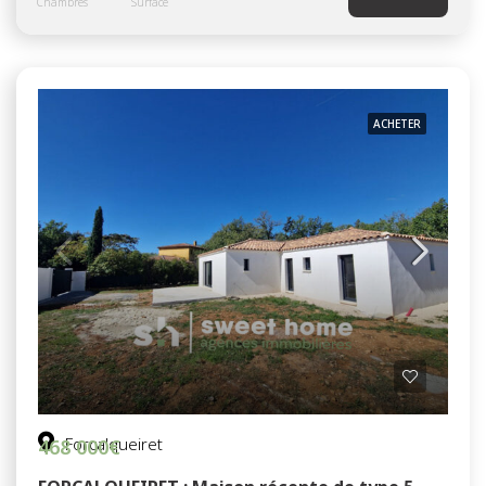
Chambres
Surface
ACHETER
Forcalqueiret
468 000€