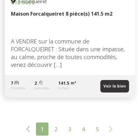
Forcalqueiret
618 000€
Maison Forcalqueiret 8 pièce(s) 141.5 m2
A VENDRE sur la commune de
FORCALQUEIRET : Située dans une impasse,
au calme, proche de toutes commodités,
venez découvrir […]
7
2
141.5
m²
Voir le bien
Chambres
Salle d'eau
Surface
1
2
3
4
5