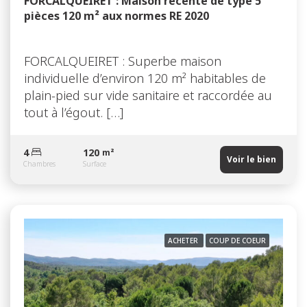
FORCALQUEIRET : Maison récente de type 5
pièces 120 m² aux normes RE 2020
FORCALQUEIRET : Superbe maison
individuelle d’environ 120 m² habitables de
plain-pied sur vide sanitaire et raccordée au
tout à l’égout. […]
4
120
m²
Voir le bien
Chambres
Surface
ACHETER
COUP DE COEUR