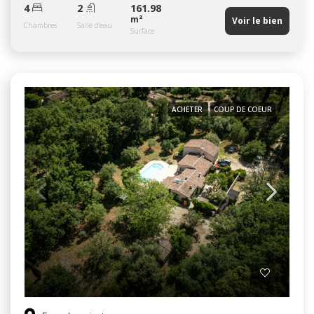
4
2
161.98
m²
Voir le bien
Chambres
Salle d'eau
Surface
ACHETER
COUP DE COEUR