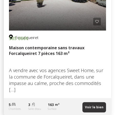
Forcalqueiret
585 000€
Maison contemporaine sans travaux
Forcalqueiret 7 pièces 163 m²
A vendre avec vos agences Sweet Home, sur
la commune de Forcalqueiret, dans une
impasse au calme, proche des commodités
[…]
5
3
163
m²
Voir le bien
Chambres
Salle d'eau
Surface