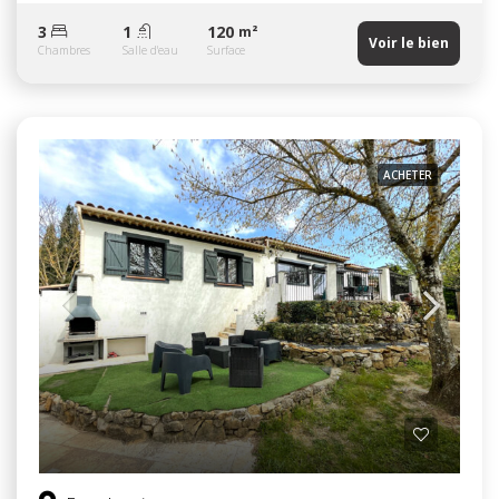
3
1
120
m²
Voir le bien
Chambres
Salle d'eau
Surface
ACHETER