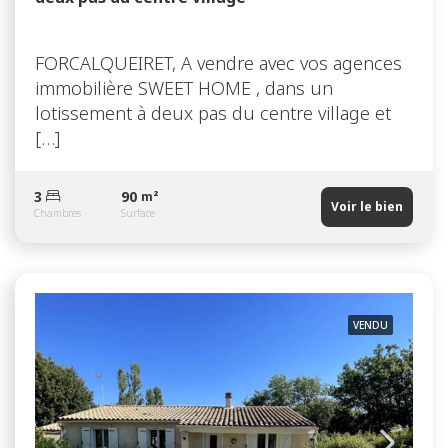
FORCALQUEIRET, A vendre avec vos agences
immobilière SWEET HOME , dans un
lotissement à deux pas du centre village et
[…]
3
90
m²
Voir le bien
Chambres
Surface
VENDU