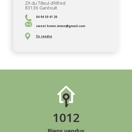
ZA du Tilleul d’Alfred
83136 Garéoult
04 94 59 41 20
sweet.home.immo@gmail.com
S’y rendre
1012
Biens vendus