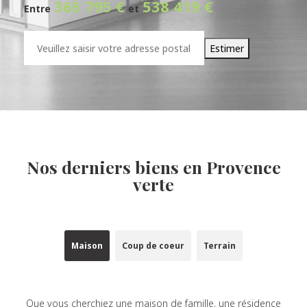
287 752 €
546 618 €
Entre
et
318 068 €
Adresse
*
Estimer
Nos derniers biens en Provence
verte
Maison
Coup de coeur
Terrain
Que vous cherchiez une maison de famille, une résidence