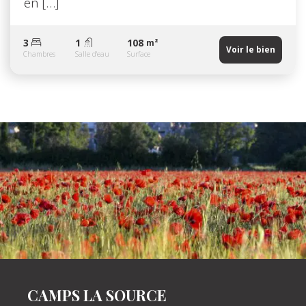
en […]
3
1
108
m²
Voir le bien
Chambres
Salle d'eau
Surface
CAMPS LA SOURCE