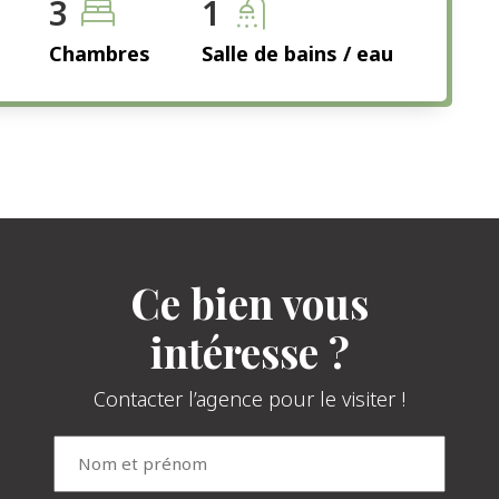
3
1
Chambres
Salle de bains / eau
Ce bien vous
intéresse ?
Contacter l’agence pour le visiter !
Nom
et