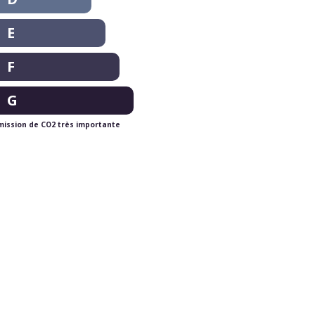
E
F
G
mission de CO2 très importante