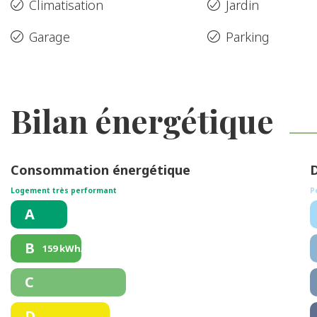
Climatisation
Jardin
Garage
Parking
Bilan énergétique
Consommation énergétique
D
Logement très performant
P
A
B
159 kWh/m².an
C
D