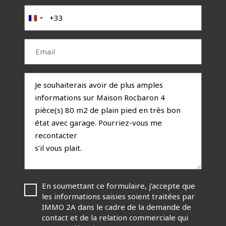
prénom
(Nécessaire)
Téléphone
(Nécessaire)
France
+33
Email
(Nécessaire)
Message
RGPD
En soumettant ce formulaire, j’accepte que
(Nécessaire)
les informations saisies soient traitées par
IMMO 2A dans le cadre de la demande de
contact et de la relation commerciale qui