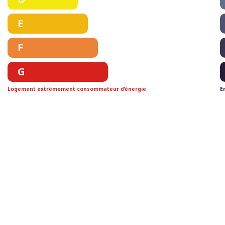
E
F
G
Logement extrêmement consommateur d’énergie
E