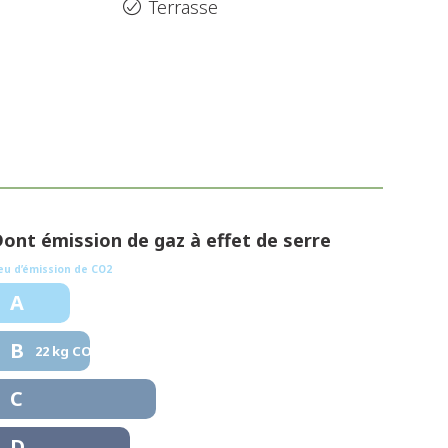
Terrasse
ont émission de gaz à effet de serre
eu d’émission de CO2
A
B
22 kg CO/m².an
C
D