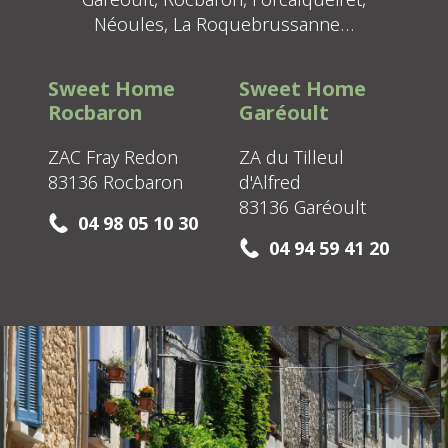
Néoules, La Roquebrussanne…
Sweet Home
Sweet Home
Rocbaron
Garéoult
ZAC Fray Redon
ZA du Tilleul
83136 Rocbaron
d'Alfred
83136 Garéoult
04 98 05 10 30
04 94 59 41 20