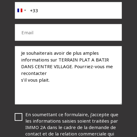
Téléphone
(Nécessaire)
France
+33
Email
(Nécessaire)
Message
RGPD
En soumettant ce formulaire, j’accepte que
(Nécessaire)
les informations saisies soient traitées par
IMMO 2A dans le cadre de la demande de
contact et de la relation commerciale qui