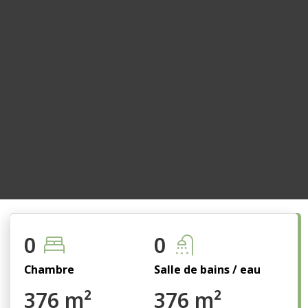
0
0
Chambre
Salle de bains / eau
376 m²
376 m²