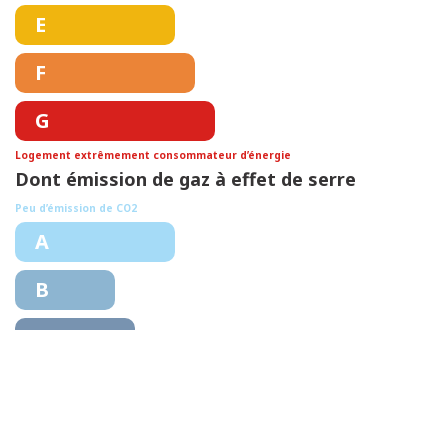
E
F
G
Logement extrêmement consommateur d’énergie
Dont émission de gaz à effet de serre
5 kg CO/m².an
Peu d’émission de CO2
A
B
C
D
E