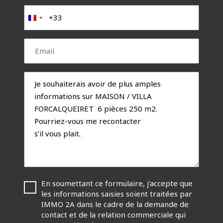
prénom
(Nécessaire)
Téléphone
(Nécessaire)
France
+33
Email
(Nécessaire)
Message
RGPD
En soumettant ce formulaire, j’accepte que
(Nécessaire)
les informations saisies soient traitées par
IMMO 2A dans le cadre de la demande de
contact et de la relation commerciale qui