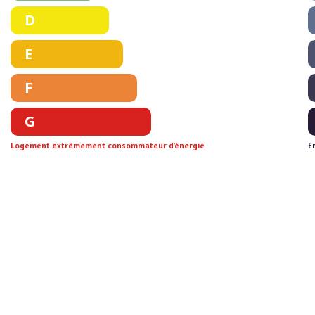
D
E
F
G
Logement extrêmement consommateur d’énergie
E