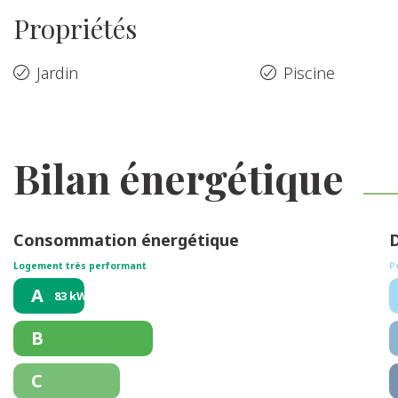
Propriétés
Jardin
Piscine
Bilan énergétique
Consommation énergétique
D
Logement très performant
P
A
83 kWh/m².an
B
C