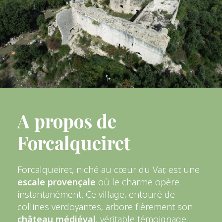
A propos de
Forcalqueiret
Forcalqueiret, niché au cœur du Var, est une
escale provençale
où le charme opère
instantanément. Ce village, entouré de
collines verdoyantes, arbore fièrement son
château médiéval
, véritable témoignage