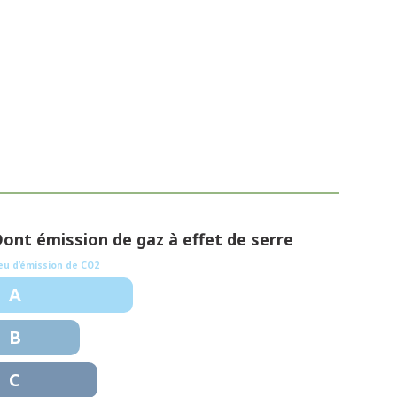
ont émission de gaz à effet de serre
3 kg CO/m².an
eu d’émission de CO2
A
B
C