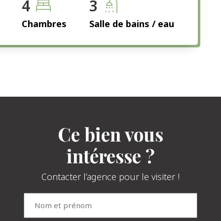
4
3
Chambres
Salle de bains / eau
Ce bien vous
intéresse ?
Contacter l’agence pour le visiter !
Nom
et