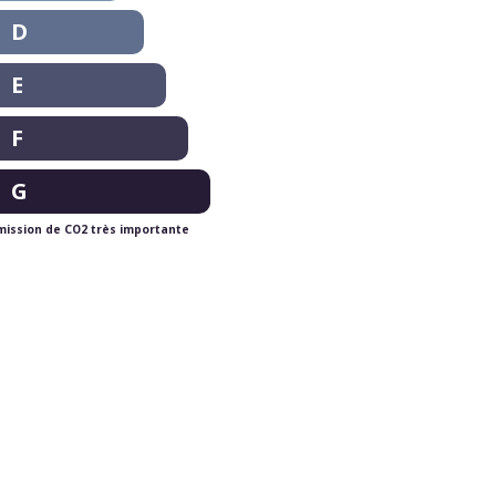
D
E
F
G
mission de CO2 très importante