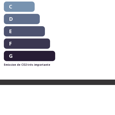
C
D
E
F
G
Emission de CO2 très importante
Ce bien vous
intéresse ?