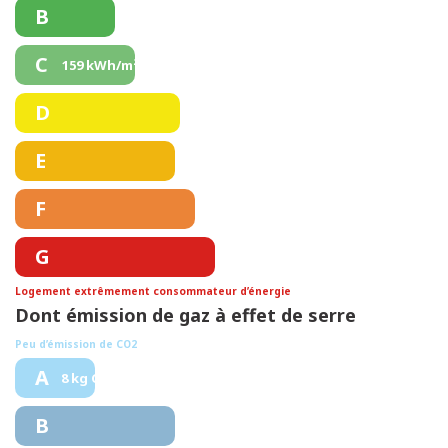
B
C
159 kWh/m².an
D
E
F
G
Logement extrêmement consommateur d’énergie
Dont émission de gaz à effet de serre
Peu d’émission de CO2
A
8 kg CO/m².an
B