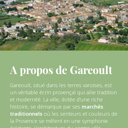
A propos de Gareoult
Gareoult, situé dans les terres varoises, est
un véritable écrin provençal qui allie tradition
et modernité. La ville, dotée d'une riche
histoire, se démarque par ses
marchés
traditionnels
où les senteurs et couleurs de
la Provence se mêlent en une symphonie