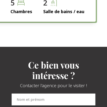
5
2
Chambres
Salle de bains / eau
Ce bien vous
intéresse ?
Contacter l’agence pour le visiter !
Nom
et