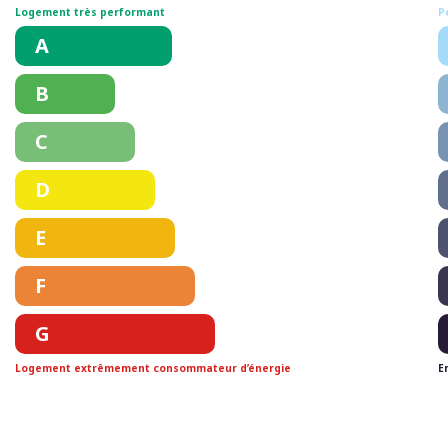
Logement très performant
P
A
B
C
D
E
F
G
Logement extrêmement consommateur d’énergie
E