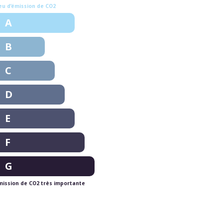
eu d’émission de CO2
A
B
C
D
E
F
G
mission de CO2 très importante