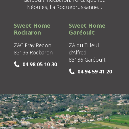
Néoules, La Roquebrussanne…
Sweet Home
Sweet Home
Rocbaron
Garéoult
ZAC Fray Redon
ZA du Tilleul
83136 Rocbaron
d'Alfred
83136 Garéoult
04 98 05 10 30
04 94 59 41 20