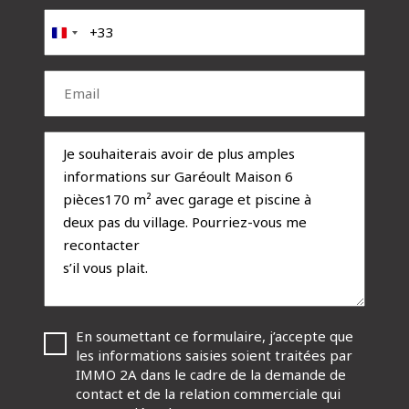
prénom
(Nécessaire)
Téléphone
(Nécessaire)
France
+33
Email
(Nécessaire)
Message
RGPD
En soumettant ce formulaire, j’accepte que
(Nécessaire)
les informations saisies soient traitées par
IMMO 2A dans le cadre de la demande de
contact et de la relation commerciale qui