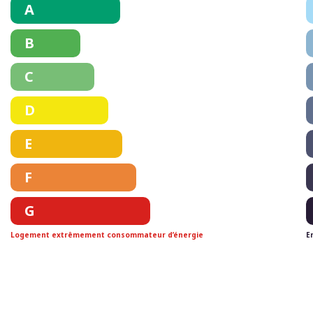
A
B
C
D
E
F
G
Logement extrêmement consommateur d’énergie
E