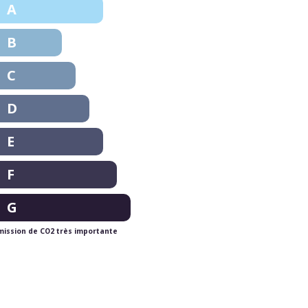
A
B
C
D
E
F
G
mission de CO2 très importante