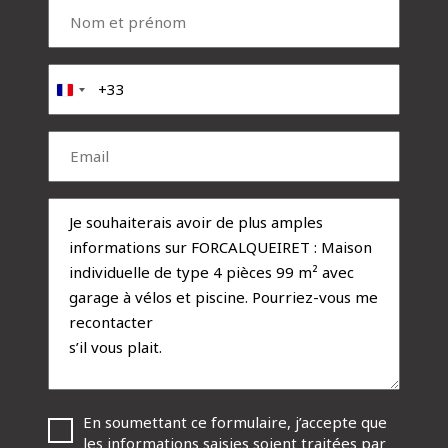
Nom
et
prénom
(Nécessaire)
Téléphone
(Nécessaire)
France
+33
Email
(Nécessaire)
Message
RGPD
En soumettant ce formulaire, j’accepte que
(Nécessaire)
les informations saisies soient traitées par