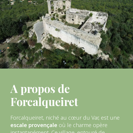
A propos de
Forcalqueiret
Forcalqueiret, niché au cœur du Var, est une
escale provençale
où le charme opère
instantanément. Ce village, entouré de