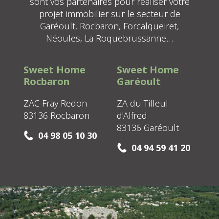
sont vos partenaires pour réaliser votre
projet immobilier sur le secteur de
Garéoult, Rocbaron, Forcalqueiret,
Néoules, La Roquebrussanne…
Sweet Home
Sweet Home
Rocbaron
Garéoult
ZAC Fray Redon
ZA du Tilleul
83136 Rocbaron
d'Alfred
83136 Garéoult
04 98 05 10 30
04 94 59 41 20